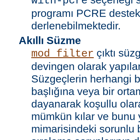
with-pcre
programı PCRE destekl
derlenebilmektedir.
Akıllı Süzme
çıktı süzg
mod_filter
devingen olarak yapılan
Süzgeçlerin herhangi bi
başlığına veya bir ort
dayanarak koşullu olara
mümkün kılar ve bunu 
mimarisindeki sorunlu b