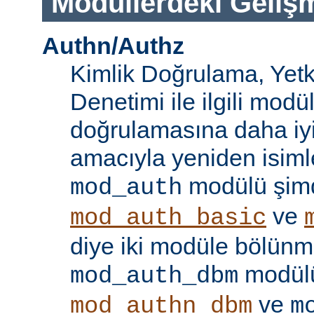
Modüllerdeki Geliş
Authn/Authz
Kimlik Doğrulama, Yetk
Denetimi ile ilgili modül
doğrulamasına daha iy
amacıyla yeniden isimle
modülü şim
mod_auth
ve
mod_auth_basic
diye iki modüle bölünmü
modülü
mod_auth_dbm
ve
mod_authn_dbm
m