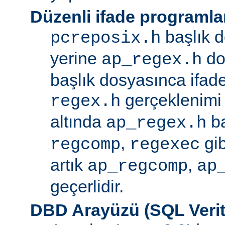
Düzenli ifade programla
başlık d
pcreposix.h
yerine
dos
ap_regex.h
başlık dosyasınca ifa
gerçeklenimi
regex.h
altında
ba
ap_regex.h
,
gib
regcomp
regexec
artık
,
ap_regcomp
ap
geçerlidir.
DBD Arayüzü (SQL Verit