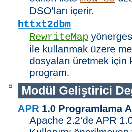
DSO’ları içerir.
httxt2dbm
yönerge
RewriteMap
ile kullanmak üzere me
dosyaları üretmek için k
program.
Modül Geliştirici Değ
APR
1.0 Programlama A
Apache 2.2’de APR 1.0 A
Kullanımı önerilmeyen 