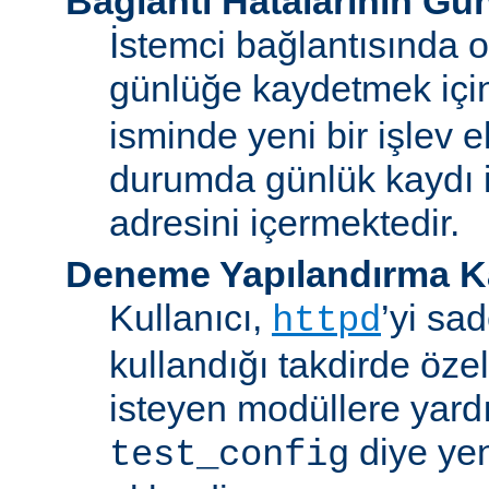
Bağlantı Hatalarının Gü
İstemci bağlantısında o
günlüğe kaydetmek iç
isminde yeni bir işlev e
durumda günlük kaydı i
adresini içermektedir.
Deneme Yapılandırma K
Kullanıcı,
’yi sa
httpd
kullandığı takdirde özel
isteyen modüllere yard
diye yen
test_config