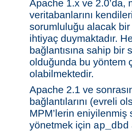
Apache 1.x ve 2.0’da, 
veritabanlarını kendiler
sorumluluğu alacak bir
ihtiyaç duymaktadır. He
bağlantısına sahip bir
olduğunda bu yöntem ç
olabilmektedir.
Apache 2.1 ve sonrasın
bağlantılarını (evreli o
MPM’lerin eniyilenmiş st
yönetmek için
ap_dbd