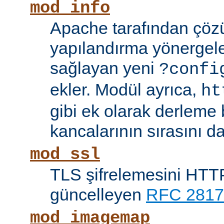
mod_info
Apache tarafından çöz
yapılandırma yönergele
sağlayan yeni
?confi
ekler. Modül ayrıca,
ht
gibi ek olarak derleme b
kancalarının sırasını da
mod_ssl
TLS şifrelemesini HTTP
güncelleyen
RFC 2817
mod_imagemap