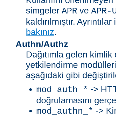
simgeler
ve
APR
APR-
kaldırılmıştır. Ayrıntılar 
bakınız
.
Authn/Authz
Dağıtımla gelen kimlik
yetkilendirme modülleri
aşağıdaki gibi değiştiril
-> HTT
mod_auth_*
doğrulamasını gerçek
-> Ki
mod_authn_*