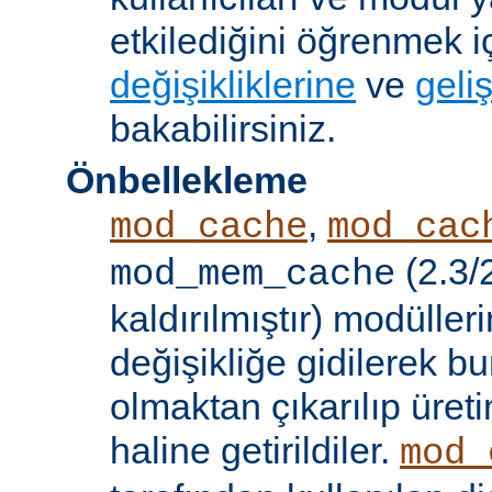
etkilediğini öğrenmek i
değişikliklerine
ve
geliş
bakabilirsiniz.
Önbellekleme
,
mod_cache
mod_cac
(2.3/
mod_mem_cache
kaldırılmıştır) modülle
değişikliğe gidilerek b
olmaktan çıkarılıp üret
haline getirildiler.
mod_