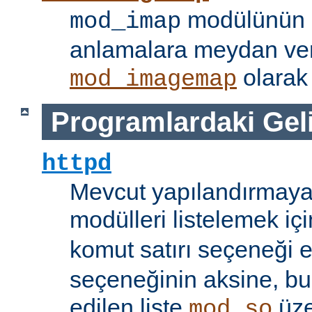
modülünün i
mod_imap
anlamalara meydan ve
olarak 
mod_imagemap
Programlardaki Gel
httpd
Mevcut yapılandırmaya
modülleri listelemek iç
komut satırı seçeneği 
seçeneğinin aksine, bu
edilen liste
üze
mod_so