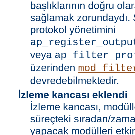
başlıklarının doğru olar
sağlamak zorundaydı. S
protokol yönetimini
ap_register_outpu
veya
ap_filter_pro
üzerinden
mod_filte
devredebilmektedir.
İzleme kancası eklendi
İzleme kancası, modüll
süreçteki sıradan/zama
yapacak modülleri etkinl