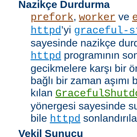
Nazikçe Durdurma
,
ve
prefork
worker
’yi
httpd
graceful-s
sayesinde nazikçe durd
programının son
httpd
gecikmelere karşı bir ö
bağlı bir zaman aşımı
kılan
GracefulShutd
yönergesi sayesinde s
bile
sonlandırıla
httpd
Vekil Sunucu