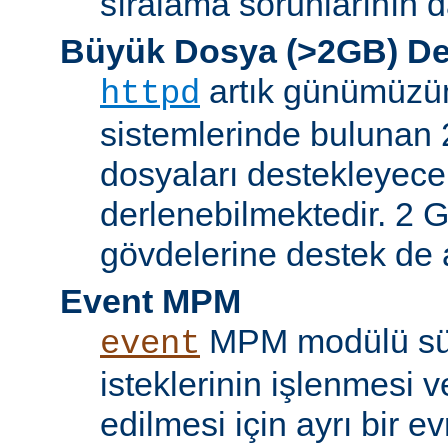
sıralama sorunlarının d
Büyük Dosya (>2GB) De
artık günümüzün 
httpd
sistemlerinde bulunan 
dosyaları destekleyece
derlenebilmektedir. 2 GB
gövdelerine destek de a
Event MPM
MPM modülü sür
event
isteklerinin işlenmesi v
edilmesi için ayrı bir ev