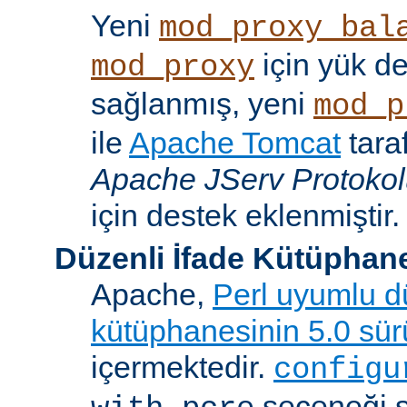
Yeni
mod_proxy_bal
için yük d
mod_proxy
sağlanmış, yeni
mod_p
ile
Apache Tomcat
tara
Apache JServ Protoko
için destek eklenmiştir.
Düzenli İfade Kütüphan
Apache,
Perl uyumlu dü
kütüphanesinin 5.0 sü
içermektedir.
configu
seçeneği 