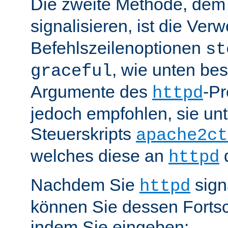
Die zweite Methode, de
signalisieren, ist die Ve
Befehlszeilenoptionen
st
, wie unten be
graceful
Argumente des
-P
httpd
jedoch empfohlen, sie u
Steuerskripts
apache2ct
welches diese an
d
httpd
Nachdem Sie
sign
httpd
können Sie dessen Fortsc
indem Sie eingeben: