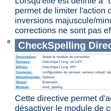
Lorsqu'elle est définie à "
permet de limiter l'actio
inversions majuscule/min
corrections ne sont pas e
CheckSpelling
Dire
Description:
Active le module de correction
Syntaxe:
CheckSpelling on|off
Défaut:
CheckSpelling Off
Contexte:
configuration du serveur, serveur virtuel, ré
AllowOverride:
Options
Statut:
Extension
Module:
mod_speling
Cette directive permet d'a
désactiver le module de co