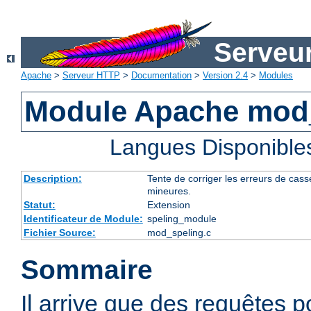
Serveu
Apache
>
Serveur HTTP
>
Documentation
>
Version 2.4
>
Modules
Module Apache mod
Langues Disponible
Description:
Tente de corriger les erreurs de cas
mineures.
Statut:
Extension
Identificateur de Module:
speling_module
Fichier Source:
mod_speling.c
Sommaire
Il arrive que des requêtes