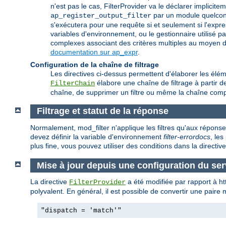
n'est pas le cas, FilterProvider va le déclarer implic
par un module quelconq
ap_register_output_filter
s'exécutera pour une requête si et seulement si l'expr
variables d'environnement, ou le gestionnaire utilisé p
complexes associant des critères multiples au moyen d'u
documentation sur ap_expr
.
Configuration de la chaîne de filtrage
Les directives ci-dessus permettent d'élaborer les éléme
élabore une chaîne de filtrage à partir de 
FilterChain
chaîne, de supprimer un filtre ou même la chaîne comp
Filtrage et statut de la réponse
Normalement, mod_filter n'applique les filtres qu'aux répons
devez définir la variable d'environnement
filter-errordocs
, le
plus fine, vous pouvez utiliser des conditions dans la directiv
Mise à jour depuis une configuration du se
La directive
a été modifiée par rapport à h
FilterProvider
polyvalent. En général, il est possible de convertir une paire
"dispatch = 'match'"