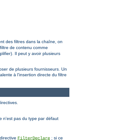
t des filtres dans la chaîne, on
t filtre de contenu comme
fier). Il peut y avoir plusieurs
poser de plusieurs fournisseurs. Un
ente à l'insertion directe du filtre
irectives.
tre n'est pas du type par défaut
 directive
; si ce
FilterDeclare