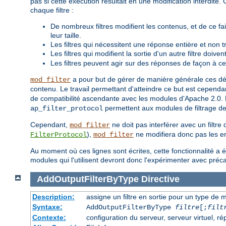
pas si cette exécution résultait en une modification interdit
chaque filtre :
De nombreux filtres modifient les contenus, et de ce fa
leur taille.
Les filtres qui nécessitent une réponse entière et non 
Les filtres qui modifient la sortie d'un autre filtre doive
Les filtres peuvent agir sur des réponses de façon à ce
a pour but de gérer de manière générale ces déta
mod_filter
contenu. Le travail permettant d'atteindre ce but est cependan
de compatibilité ascendante avec les modules d'Apache 2.0. P
permettent aux modules de filtrage de
ap_filter_protocol
Cependant,
ne doit pas interférer avec un filtre
mod_filter
),
ne modifiera donc pas les en
FilterProtocol
mod_filter
Au moment où ces lignes sont écrites, cette fonctionnalité a 
modules qui l'utilisent devront donc l'expérimenter avec préc
AddOutputFilterByType
Directive
Description:
assigne un filtre en sortie pour un type de m
Syntaxe:
AddOutputFilterByType
filtre
[;
filt
Contexte:
configuration du serveur, serveur virtuel, ré