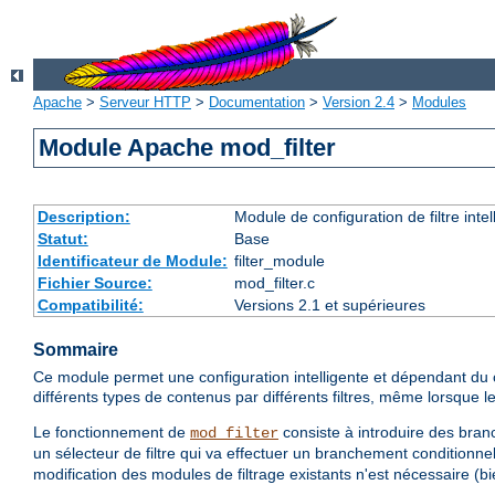
Apache
>
Serveur HTTP
>
Documentation
>
Version 2.4
>
Modules
Module Apache mod_filter
Description:
Module de configuration de filtre inte
Statut:
Base
Identificateur de Module:
filter_module
Fichier Source:
mod_filter.c
Compatibilité:
Versions 2.1 et supérieures
Sommaire
Ce module permet une configuration intelligente et dépendant du co
différents types de contenus par différents filtres, même lorsque
Le fonctionnement de
consiste à introduire des branc
mod_filter
un sélecteur de filtre qui va effectuer un branchement conditionnel
modification des modules de filtrage existants n'est nécessaire (bie