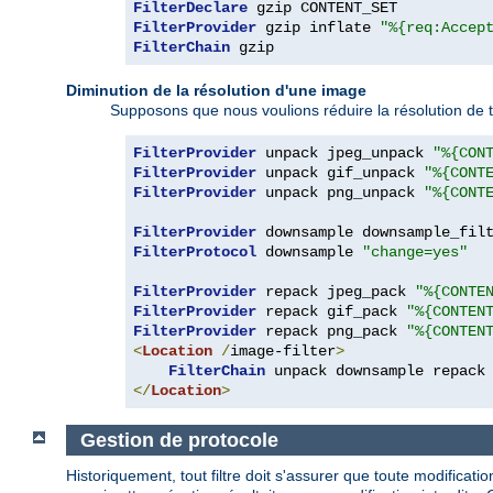
FilterDeclare
FilterProvider
 gzip inflate 
"%{req:Accep
FilterChain
 gzip
Diminution de la résolution d'une image
Supposons que nous voulions réduire la résolution de 
FilterProvider
 unpack jpeg_unpack 
"%{CON
FilterProvider
 unpack gif_unpack 
"%{CONT
FilterProvider
 unpack png_unpack 
"%{CONT
FilterProvider
 downsample downsample_fil
FilterProtocol
 downsample 
"change=yes"
FilterProvider
 repack jpeg_pack 
"%{CONTE
FilterProvider
 repack gif_pack 
"%{CONTEN
FilterProvider
 repack png_pack 
"%{CONTEN
<
Location
/
image-filter
>
FilterChain
</
Location
>
Gestion de protocole
Historiquement, tout filtre doit s'assurer que toute modificat