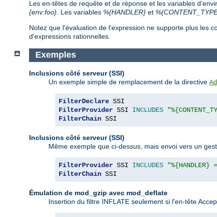
Les en-têtes de requête et de réponse et les variables d'env
{env:foo}
. Les variables
%{HANDLER}
et
%{CONTENT_TYPE
Notez que l'évaluation de l'expression ne supporte plus le
d'expressions rationnelles.
Exemples
Inclusions côté serveur (SSI)
Un exemple simple de remplacement de la directive
Ad
FilterDeclare
FilterProvider
 SSI 
INCLUDES
"%{CONTENT_T
FilterChain
 SSI
Inclusions côté serveur (SSI)
Même exemple que ci-dessus, mais envoi vers un gestion
FilterProvider
 SSI 
INCLUDES
"%{HANDLER} 
FilterChain
 SSI
Émulation de mod_gzip avec mod_deflate
Insertion du filtre INFLATE seulement si l'en-tête Acc