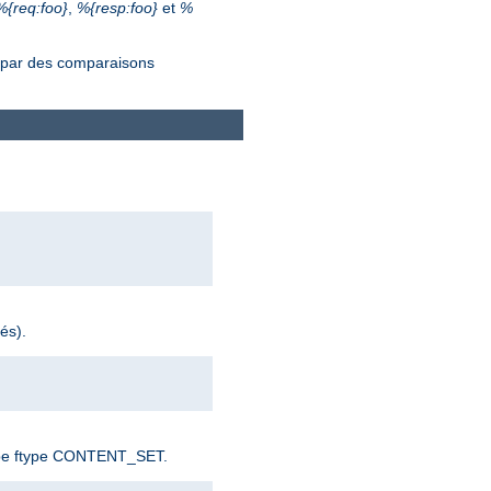
%{req:foo}
,
%{resp:foo}
et
%
s par des comparaisons
és).
e type ftype CONTENT_SET.