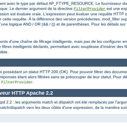
itement avec le type par défaut AP_FTYPE_RESOURCE. Le fournisseur doit 
ue. Le dernier argument de la directive
est une exp
FilterProvider
ession est évaluée vraie. L'expression peut évaluer une requête HTTP o
ar cette requête. À la différence des version précédentes, mod_filter s
ne logique AND / OR (&& / ||) et de parenthèses. Pour les détails sur l
nts d'une chaîne de filtrage intelligente, mais pas de les configurer en
filtres intelligents déclarés, permettant avec souplesse d'insérer des fil
lète.
es possédant un statut HTTP 200 (OK). Pour pouvoir filtrer des docume
s réponses étant alors filtrées sans se préoccuper de leur statut. Pour
e
.
FilterProvider
rveur HTTP Apache 2.2
ttpd 2.2 : les arguments
match
et
dispatch
ont été remplacés par l'arg
 match/dispatch vers les deux côtés d'une expression, de la manière sui