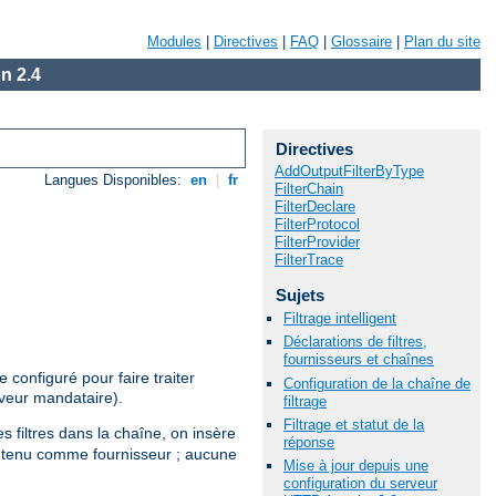
Modules
|
Directives
|
FAQ
|
Glossaire
|
Plan du site
n 2.4
Directives
AddOutputFilterByType
Langues Disponibles:
en
|
fr
FilterChain
FilterDeclare
FilterProtocol
FilterProvider
FilterTrace
Sujets
Filtrage intelligent
Déclarations de filtres,
fournisseurs et chaînes
configuré pour faire traiter
Configuration de la chaîne de
rveur mandataire).
filtrage
Filtrage et statut de la
s filtres dans la chaîne, on insère
réponse
 contenu comme fournisseur ; aucune
Mise à jour depuis une
configuration du serveur