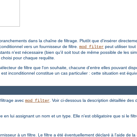
branchements dans la chaîne de filtrage. Plutôt que d'insérer directemen
conditionnel vers un fournisseur de filtre.
peut utiliser tou
mod_filter
ants n'est nécessaire (bien qu'il soit tout de même possible de les simpli
a choisi pour chaque requête.
électeur de filtre que l'on souhaite, chacune d'entre elles pouvant dis
st inconditionnel constitue un cas particulier : cette situation est équival
filtrage avec
. Voir ci-dessous la description détaillée des d
mod_filter
e en lui assignant un nom et un type. Elle n'est obligatoire que si le fil
isseur à un filtre. Le filtre a été éventuellement déclaré à l'aide de la