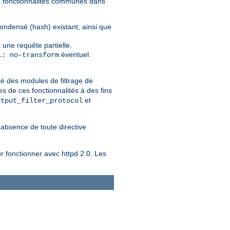
nes fonctionnalités communes dans
condensé (hash) existant, ainsi que
 une requête partielle.
éventuel.
l: no-transform
té des modules de filtrage de
s de ces fonctionnalités à des fins
et
utput_filter_protocol
l'absence de toute directive
r fonctionner avec httpd 2.0. Les