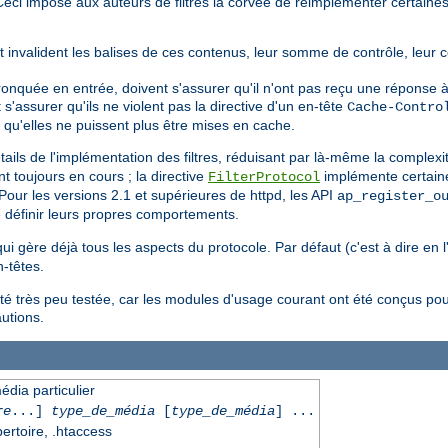
e. Ceci impose aux auteurs de filtres la corvée de réimplémenter certai
it invalident les balises de ces contenus, leur somme de contrôle, leur 
tronquée en entrée, doivent s'assurer qu'il n'ont pas reçu une réponse à
nt s'assurer qu'ils ne violent pas la directive d'un en-tête
Cache-Contro
 qu'elles ne puissent plus être mises en cache.
ils de l'implémentation des filtres, réduisant par là-même la complexi
t toujours en cours ; la directive
implémente certaine
FilterProtocol
our les versions 2.1 et supérieures de httpd, les API
ap_register_o
 définir leurs propres comportements.
 qui gère déjà tous les aspects du protocole. Par défaut (c'est à dire en 
-têtes.
été très peu testée, car les modules d'usage courant ont été conçus pou
autions.
édia particulier
re
...]
type_de_média
[
type_de_média
] ...
pertoire, .htaccess