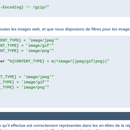
t-Encoding} !~ /gzip/"
toutes les images web, et que nous disposions de filtres pour les ima
TENT_TYPE} = 'image/jpeg'"
ENT_TYPE} = 'image/gif'"
ENT_TYPE} = 'image/png'"
ter 
"%{CONTENT_TYPE} = m|^image/(jpeg|gif|png)|"
NT_TYPE} = 'image/jpeg'"
T_TYPE} = 'image/gif'"
T_TYPE} = 'image/png'"
ion qu'il effectue est correctement représentée dans les en-têtes de la r