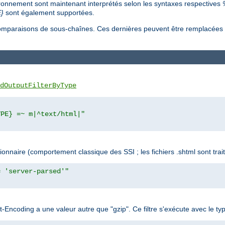
ironnement sont maintenant interprétés selon les syntaxes respectives
}
sont également supportées.
s comparaisons de sous-chaînes. Ces dernières peuvent être remplacée
dOutputFilterByType
YPE} =~ m|^text/html|"
naire (comportement classique des SSI ; les fichiers .shtml sont trait
= 'server-parsed'"
ept-Encoding a une valeur autre que "gzip". Ce filtre s'exécute avec l