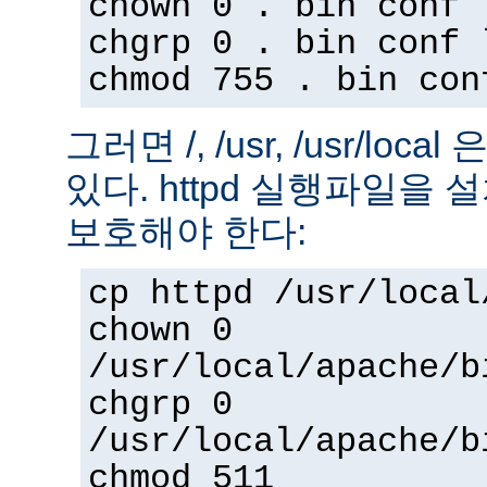
chown 0 . bin conf 
chgrp 0 . bin conf 
chmod 755 . bin con
그러면 /, /usr, /usr/loc
있다. httpd 실행파일을
보호해야 한다:
cp httpd /usr/local
chown 0
/usr/local/apache/b
chgrp 0
/usr/local/apache/b
chmod 511