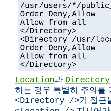
/usr/users/*/public
Order Deny,Allow
Allow from all
</Directory>
<Directory /usr/loc
Order Deny,Allow
Allow from all
</Directory>
과
Location
Directory
하는 경우 특별히 주의를 
가 접근
<Directory />
지시어가 