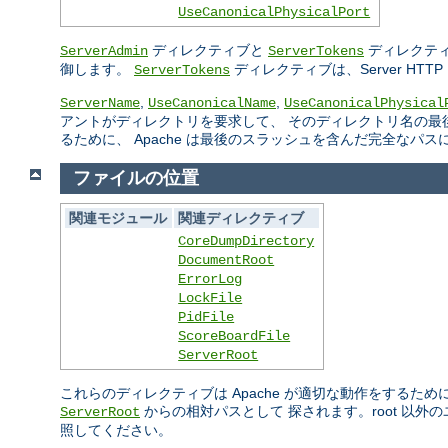
UseCanonicalPhysicalPort
ディレクティブと
ディレクティ
ServerAdmin
ServerTokens
御します。
ディレクティブは、Server H
ServerTokens
,
,
ServerName
UseCanonicalName
UseCanonicalPhysical
アントがディレクトリを要求して、 そのディレクトリ名の最
るために、 Apache は最後のスラッシュを含んだ完全なパ
ファイルの位置
関連モジュール
関連ディレクティブ
CoreDumpDirectory
DocumentRoot
ErrorLog
LockFile
PidFile
ScoreBoardFile
ServerRoot
これらのディレクティブは Apache が適切な動作をするた
からの相対パスとして 探されます。root 以
ServerRoot
照してください。