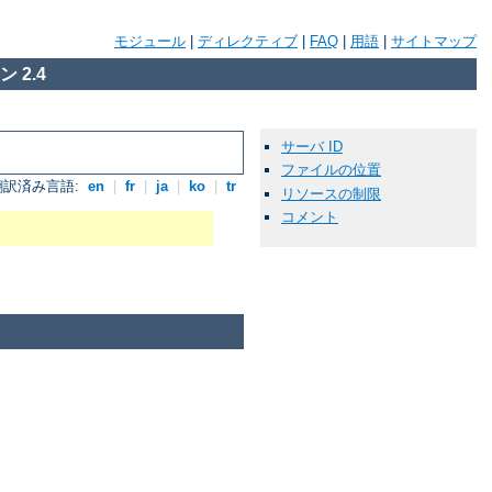
モジュール
|
ディレクティブ
|
FAQ
|
用語
|
サイトマップ
 2.4
サーバ ID
ファイルの位置
翻訳済み言語:
en
|
fr
|
ja
|
ko
|
tr
リソースの制限
コメント