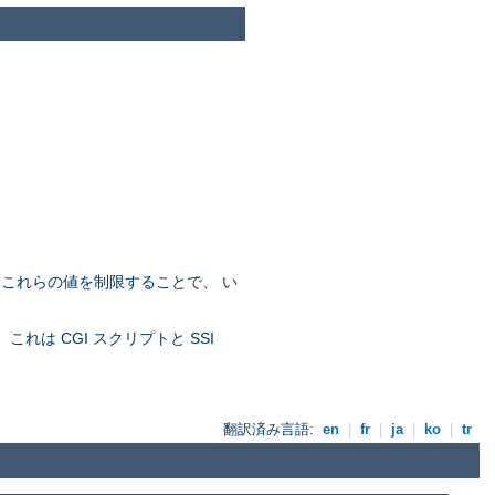
。これらの値を制限することで、 い
れは CGI スクリプトと SSI
翻訳済み言語:
en
|
fr
|
ja
|
ko
|
tr