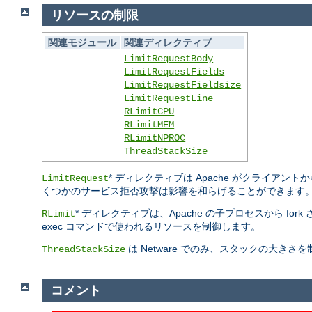
リソースの制限
関連モジュール
関連ディレクティブ
LimitRequestBody
LimitRequestFields
LimitRequestFieldsize
LimitRequestLine
RLimitCPU
RLimitMEM
RLimitNPROC
ThreadStackSize
* ディレクティブは Apache がクライ
LimitRequest
くつかのサービス拒否攻撃は影響を和らげることができます
* ディレクティブは、Apache の子プロセスから fo
RLimit
exec コマンドで使われるリソースを制御します。
は Netware でのみ、スタックの大き
ThreadStackSize
コメント