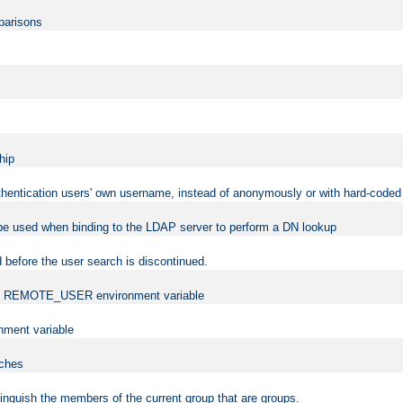
mparisons
hip
uthentication users' own username, instead of anonymously or with hard-coded 
 be used when binding to the LDAP server to perform a DN lookup
 before the user search is discontinued.
t the REMOTE_USER environment variable
ment variable
rches
istinguish the members of the current group that are groups.