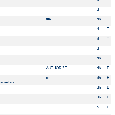
d
T
file
dh
T
d
T
d
T
d
T
dh
T
AUTHORIZE_
dh
E
on
dh
E
redentials.
dh
E
dh
E
s
E