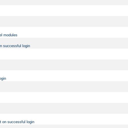
vel modules
on successful login
ogin
t on successful login