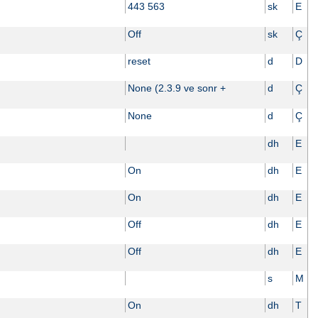
443 563
sk
E
Off
sk
Ç
reset
d
D
None (2.3.9 ve sonr +
d
Ç
None
d
Ç
dh
E
On
dh
E
On
dh
E
Off
dh
E
Off
dh
E
s
M
On
dh
T