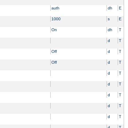
auth
dh
E
1000
s
E
On
dh
T
d
T
Off
d
T
Off
d
T
d
T
d
T
d
T
d
T
d
T
d
T