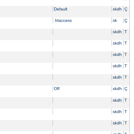
Default
skdh
Ç
.htaccess
sk
Ç
skdh
T
skdh
T
skdh
T
skdh
T
skdh
T
Off
skdh
Ç
skdh
T
skdh
T
skdh
T