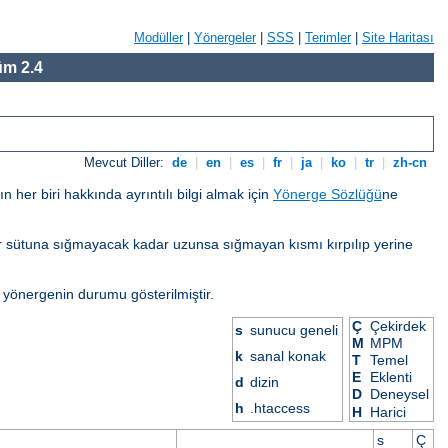
Modüller
|
Yönergeler
|
SSS
|
Terimler
|
Site Haritası
m 2.4
Mevcut Diller:
de
|
en
|
es
|
fr
|
ja
|
ko
|
tr
|
zh-cn
her biri hakkında ayrıntılı bilgi almak için
Yönerge Sözlüğü
ne
eğer sütuna sığmayacak kadar uzunsa sığmayan kısmı kırpılıp yerine
 yönergenin durumu gösterilmiştir.
Ç
Çekirdek
s
sunucu geneli
M
MPM
k
sanal konak
T
Temel
E
Eklenti
d
dizin
D
Deneysel
X
h
.htaccess
H
Harici
s
Ç