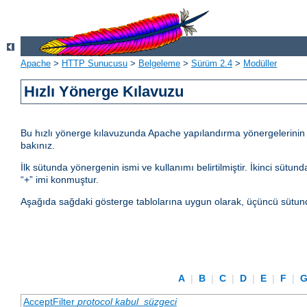
Apache
>
HTTP Sunucusu
>
Belgeleme
>
Sürüm 2.4
>
Modüller
Hızlı Yönerge Kılavuzu
Bu hızlı yönerge kılavuzunda Apache yapılandırma yönergelerinin kul
bakınız.
İlk sütunda yönergenin ismi ve kullanımı belirtilmiştir. İkinci sü
“+” imi konmuştur.
Aşağıda sağdaki gösterge tablolarına uygun olarak, üçüncü sütund
A
|
B
|
C
|
D
|
E
|
F
|
AcceptFilter
protocol
kabul_süzgeci