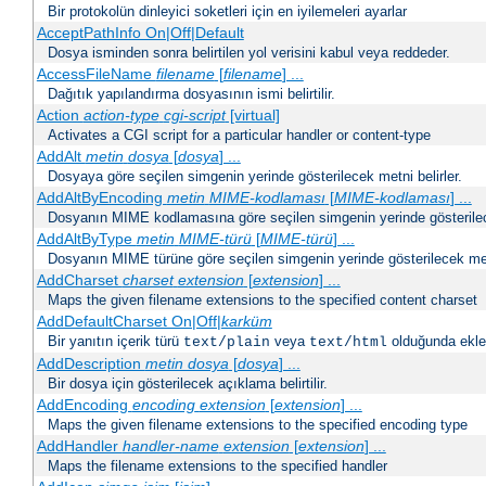
Bir protokolün dinleyici soketleri için en iyilemeleri ayarlar
AcceptPathInfo On|Off|Default
Dosya isminden sonra belirtilen yol verisini kabul veya reddeder.
AccessFileName
filename
[
filename
] ...
Dağıtık yapılandırma dosyasının ismi belirtilir.
Action
action-type
cgi-script
[virtual]
Activates a CGI script for a particular handler or content-type
AddAlt
metin
dosya
[
dosya
] ...
Dosyaya göre seçilen simgenin yerinde gösterilecek metni belirler.
AddAltByEncoding
metin
MIME-kodlaması
[
MIME-kodlaması
] ...
Dosyanın MIME kodlamasına göre seçilen simgenin yerinde gösterilece
AddAltByType
metin
MIME-türü
[
MIME-türü
] ...
Dosyanın MIME türüne göre seçilen simgenin yerinde gösterilecek metn
AddCharset
charset
extension
[
extension
] ...
Maps the given filename extensions to the specified content charset
AddDefaultCharset On|Off|
karküm
Bir yanıtın içerik türü
veya
olduğunda eklen
text/plain
text/html
AddDescription
metin dosya
[
dosya
] ...
Bir dosya için gösterilecek açıklama belirtilir.
AddEncoding
encoding
extension
[
extension
] ...
Maps the given filename extensions to the specified encoding type
AddHandler
handler-name
extension
[
extension
] ...
Maps the filename extensions to the specified handler