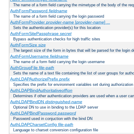
The name of a form field carrying the mimetype of the body of the req
AuthFormPassword
fieldname
The name of a form field carrying the login password
AuthFormProvider
provider-name
[
provider-name
] ...
Sets the authentication provider(s) for this location
AuthFormSitePassphrase
secret
Bypass authentication checks for high traffic sites
AuthFormSize
size
The largest size of the form in bytes that will be parsed for the login d
AuthFormUsername
fieldname
The name of a form field carrying the login username
AuthGroupFile
file-path
Sets the name of a text file containing the list of user groups for autho
AuthLDAPAuthorizePrefix
prefix
Specifies the prefix for environment variables set during authorization
AuthLDAPBindAuthoritative
off|on
Determines if other authentication providers are used when a user can
AuthLDAPBindDN
distinguished-name
Optional DN to use in binding to the LDAP server
AuthLDAPBindPassword
password
Password used in conjuction with the bind DN
AuthLDAPCharsetConfig
file-path
Language to charset conversion configuration file