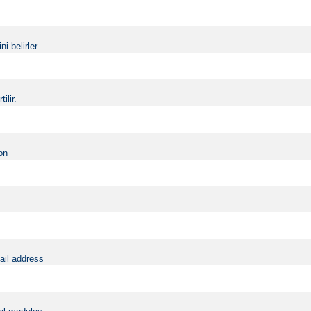
i belirler.
ilir.
on
ail address