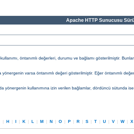
Apache HTTP Sunucusu Sürü
lanımı, öntanımlı değerleri, durumu ve bağlamı gösterilmiştir. Bunların 
tunda yönergenin varsa öntanımlı değeri gösterilmiştir. Eğer öntanımlı d
a yönergenin kullanımına izin verilen bağlamlar, dördüncü sütunda ise
G
|
H
|
I
|
K
|
L
|
M
|
N
|
O
|
P
|
R
|
S
|
T
|
U
|
V
|
W
|