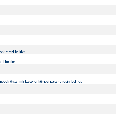
k metni belirler.
i belirler.
ecek öntanımlı karakter kümesi parametresini belirler.