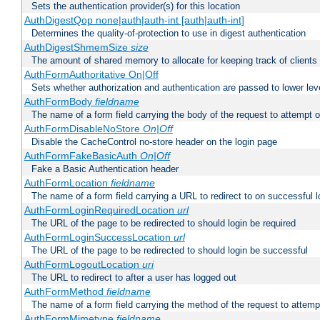
Sets the authentication provider(s) for this location
AuthDigestQop none|auth|auth-int [auth|auth-int]
Determines the quality-of-protection to use in digest authentication
AuthDigestShmemSize
size
The amount of shared memory to allocate for keeping track of clients
AuthFormAuthoritative On|Off
Sets whether authorization and authentication are passed to lower le
AuthFormBody
fieldname
The name of a form field carrying the body of the request to attempt 
AuthFormDisableNoStore
On|Off
Disable the CacheControl no-store header on the login page
AuthFormFakeBasicAuth
On|Off
Fake a Basic Authentication header
AuthFormLocation
fieldname
The name of a form field carrying a URL to redirect to on successful l
AuthFormLoginRequiredLocation
url
The URL of the page to be redirected to should login be required
AuthFormLoginSuccessLocation
url
The URL of the page to be redirected to should login be successful
AuthFormLogoutLocation
uri
The URL to redirect to after a user has logged out
AuthFormMethod
fieldname
The name of a form field carrying the method of the request to attemp
AuthFormMimetype
fieldname