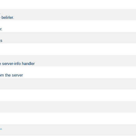
.
elirler.
r.
ts
 server-info handler
om the server
..