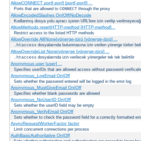
AllowCONNECT
port
[-
port
] [
port
[-
port
]] ...
Ports that are allowed to
through the proxy
CONNECT
AllowEncodedSlashes On|Off|NoDecode
Kodlanmış dosya yolu ayracı içeren URL’lere izin verilip verilmeyeceğin
AllowMethods reset|
HTTP-method
[
HTTP-method
]...
Restrict access to the listed HTTP methods
AllowOverride All|None|
yönerge-türü
[
yönerge-türü
] ...
dosyalarında bulunmasına izin verilen yönerge türleri belirt
.htaccess
AllowOverrideList None|
yönerge
[
yönerge-türü
] ...
dosyalarında izin verilecek yönergeler tek tek belirtilir
.htaccess
Anonymous
user
[
user
] ...
Specifies userIDs that are allowed access without password verificati
Anonymous_LogEmail On|Off
Sets whether the password entered will be logged in the error log
Anonymous_MustGiveEmail On|Off
Specifies whether blank passwords are allowed
Anonymous_NoUserID On|Off
Sets whether the userID field may be empty
Anonymous_VerifyEmail On|Off
Sets whether to check the password field for a correctly formatted em
AsyncRequestWorkerFactor
factor
Limit concurrent connections per process
AuthBasicAuthoritative On|Off