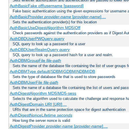
Sets whether authorization and authentication are passed to lower le
AuthBasicFake off|username [password]
Fake basic authentication using the given expressions for username
AuthBasicProvider
provider-name
[
provider-name
] ...
Sets the authentication provider(s) for this location
AuthBasicUseDigestAlgorithm MD5|Off
Check passwords against the authentication providers as if Digest Aut
AuthDBDUserPWQuery
query
SQL query to look up a password for a user
AuthDBDUserRealmQuery
query
SQL query to look up a password hash for a user and realm.
AuthDBMGroupFile
file-path
Sets the name of the database file containing the list of user groups f
AuthDBMType default|SDBM|GDBM|NDBM|DB
Sets the type of database file that is used to store passwords
AuthDBMUserFile
file-path
Sets the name of a database file containing the list of users and pass
AuthDigestAlgorithm MD5|MD5-sess
Selects the algorithm used to calculate the challenge and response ha
AuthDigestDomain
URI
[
URI
] ...
URIs that are in the same protection space for digest authentication
AuthDigestNonceLifetime
seconds
How long the server nonce is valid
AuthDigestProvider
provider-name
[
provider-name
] ...