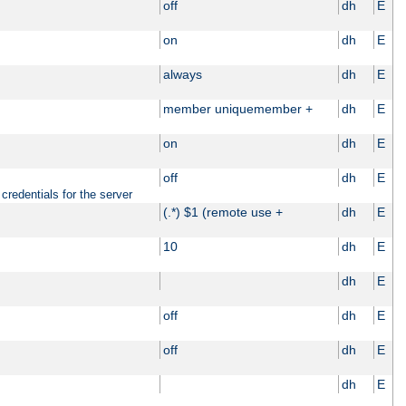
off
dh
E
on
dh
E
always
dh
E
member uniquemember +
dh
E
on
dh
E
off
dh
E
credentials for the server
(.*) $1 (remote use +
dh
E
10
dh
E
dh
E
off
dh
E
off
dh
E
dh
E