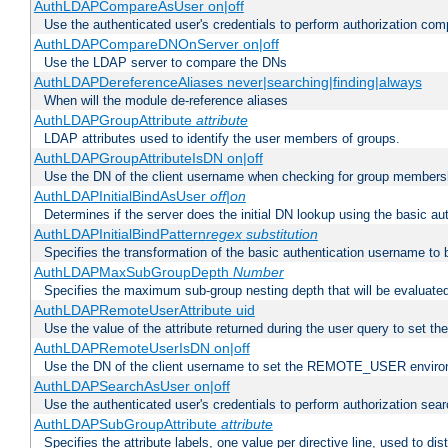
AuthLDAPCompareAsUser on|off
Use the authenticated user's credentials to perform authorization co
AuthLDAPCompareDNOnServer on|off
Use the LDAP server to compare the DNs
AuthLDAPDereferenceAliases never|searching|finding|always
When will the module de-reference aliases
AuthLDAPGroupAttribute
attribute
LDAP attributes used to identify the user members of groups.
AuthLDAPGroupAttributeIsDN on|off
Use the DN of the client username when checking for group members
AuthLDAPInitialBindAsUser
off|on
Determines if the server does the initial DN lookup using the basic a
AuthLDAPInitialBindPattern
regex
substitution
Specifies the transformation of the basic authentication username to
AuthLDAPMaxSubGroupDepth
Number
Specifies the maximum sub-group nesting depth that will be evaluated
AuthLDAPRemoteUserAttribute uid
Use the value of the attribute returned during the user query to se
AuthLDAPRemoteUserIsDN on|off
Use the DN of the client username to set the REMOTE_USER environ
AuthLDAPSearchAsUser on|off
Use the authenticated user's credentials to perform authorization sea
AuthLDAPSubGroupAttribute
attribute
Specifies the attribute labels, one value per directive line, used to d