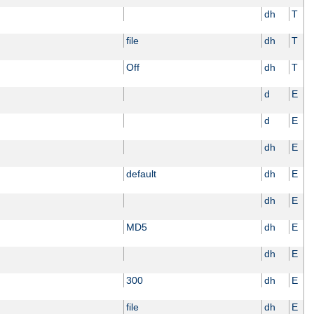
dh
T
file
dh
T
Off
dh
T
d
E
d
E
dh
E
default
dh
E
dh
E
MD5
dh
E
dh
E
300
dh
E
file
dh
E