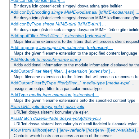
AddIcon
simge
isim
[
isim
] ...
Bir dosya için gösterilecek simgeyi dosya adına göre belirler.
AddIconByEncoding
simge
MIME-kodlaması
[
MIME-kodlaması
] ..
Bir dosya için gösterilecek simgeyi dosyanın MIME kodlamasına göre b
AddIconByType
simge
MIME-türü
[
MIME-türü
] ...
Bir dosya için gösterilecek simgeyi dosyanın MIME türüne göre belirle
AddInputFilter
filter
[;
filter
...]
extension
[
extension
] ...
Maps filename extensions to the filters that will process client reques
AddLanguage
language-tag
extension
[
extension
] ...
Maps the given filename extension to the specified content language
AddModuleInfo
module-name
string
Adds additional information to the module information displayed by the
AddOutputFilter
filter
[;
filter
...]
extension
[
extension
] ...
Maps filename extensions to the filters that will process responses fr
AddOutputFilterByType
filter
[;
filter
...]
media-type
[
media-type
] ...
assigns an output filter to a particular media-type
AddType
media-type
extension
[
extension
] ...
Maps the given filename extensions onto the specified content type
Alias
URL-yolu
dosya-yolu
|
dizin-yolu
URL’leri dosya sistemi konumlarıyla eşler.
AliasMatch
düzenli-ifade
dosya-yolu
|
dizin-yolu
URL’leri dosya sistemi konumlarıyla düzenli ifadeleri kullanarak eşler.
Allow from all|
host
|env=[!]
env-variable
[
host
|env=[!]
env-variable
] .
Controls which hosts can access an area of the server